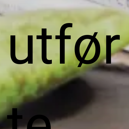
utfør
te