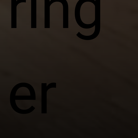
ring
er