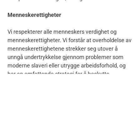
Menneskerettigheter
Vi respekterer alle menneskers verdighet og
menneskerettigheter. Vi forstår at overholdelse av
menneskerettighetene strekker seg utover å
unngå undertrykkelse gjennom problemer som
moderne slaveri eller utrygge arbeidsforhold, og
har en omfattende strategi for å beskytte
menneskerettighetene gjennom hele vår
virksomhet.
Vi forventer at alle våre entreprenører,
leverandører og andre forretningspartnere
respekterer og opprettholder vår forpliktelse til
menneskerettigheter i sin virksomhet. Våre